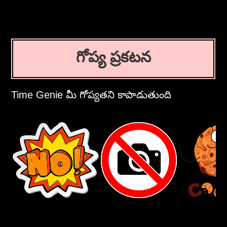
గోప్య ప్రకటన
Time Genie మీ గోప్యతని కాపాడుతుంది