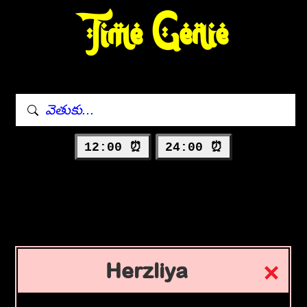
Time Genie
12:00 ⏰
24:00 ⏰
Herzliya