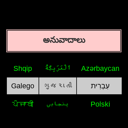
అనువాదాలు
Shqip
اَلْعَرَبِيَّةُ
Azərbaycan
Galego
ગુજરાતી
עִבְרִית
ਪੰਜਾਬੀ
پنجابی
Polski