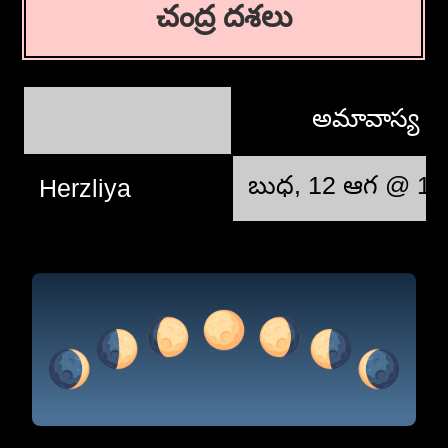
చంద్ర దశలు
అమావాస్య
బుధ, 12 ఆగ @ 13
Herzliya