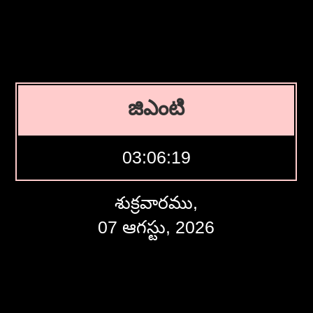
జిఎంటి
03:06:19
శుక్రవారము,
07 ఆగస్టు, 2026