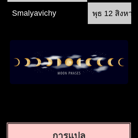
Smalyavichy
พุธ 12 สิงหา
การแปล