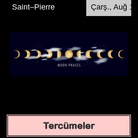
Saint–Pierre
Çarş., Auğ 1
Tercümeler