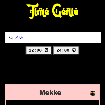
Time Genie
12:00 ⏰
24:00 ⏰
Mekke