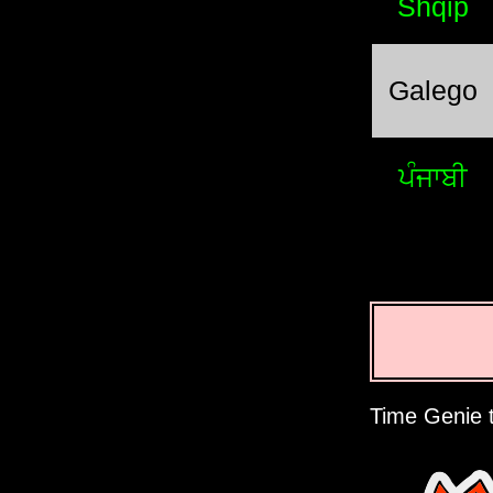
Shqip
Galego
ਪੰਜਾਬੀ
Time Genie t