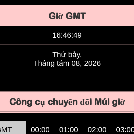
Giờ GMT
16:46:50
Thứ bảy,
Tháng tám 08, 2026
Công cụ chuyển đổi Múi giờ
GMT
00:00
01:00
02:00
03:0