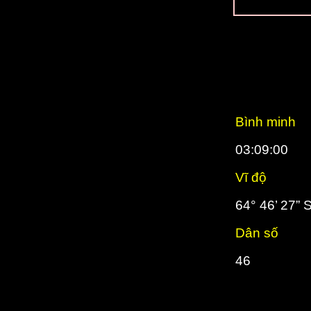
Bình minh
03:09:00
Vĩ độ
64° 46’ 27” 
Dân số
46