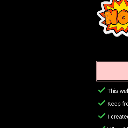
This web
Keep fr
I creat