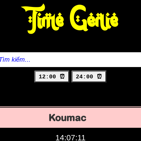
Time Genie
12:00 ⏰
24:00 ⏰
Koumac
14:07:12