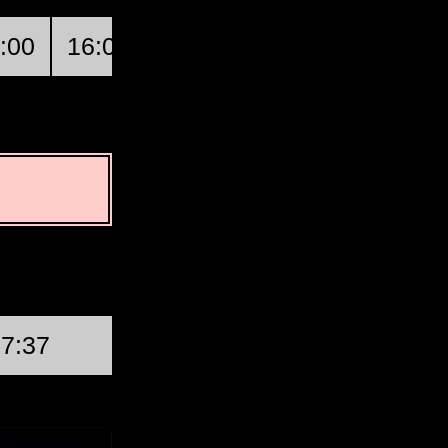
:00
16:00
17:00
18:00
Kouma
Tuần trăng Đầu t
37:37
Thứ năm, Tháng tám 20 