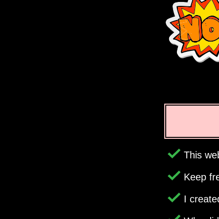
This web
Keep fr
I creat