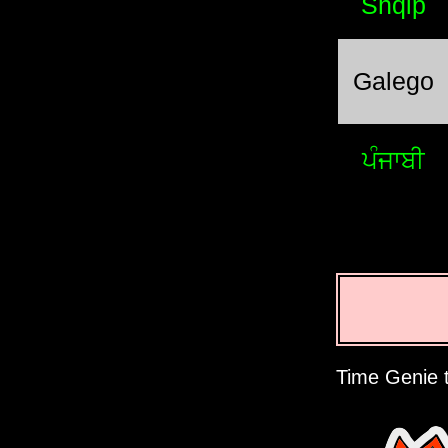
Shqip
Galego
ਪੰਜਾਬੀ
Time Genie t