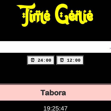
Time Genie
24:00 ⏰
12:00 ⏰
Tabora
19:25:48