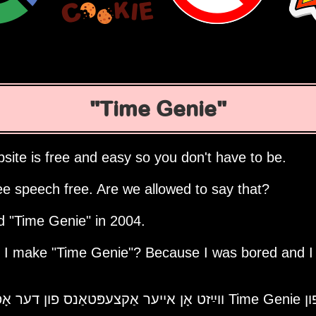
Time Genie
site is free and easy so you don't have to be.
ee speech free. Are we allowed to say that?
ed
Time Genie
in 2004.
d I make
Time Genie
? Because I was bored and I
ָפּלייקענונג.