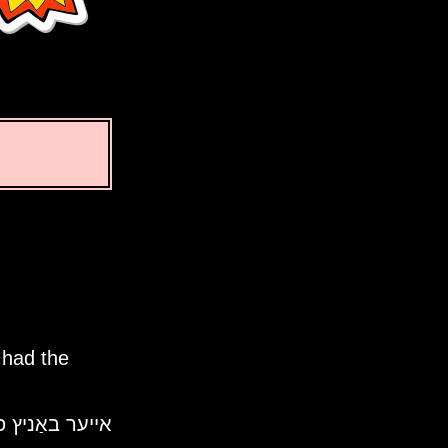
 had the
אייער באַניץ פון Time Genie ווײַזט אָן אייער אַקצעפּטאַנס פון דער א