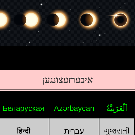
איבערזעצונגען
اَلْعَرَبِيَّةُ
Azərbaycan
Беларуская
हिन्दी
ગુજરાતી
עִבְרִית