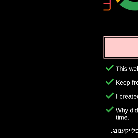
This web
Keep fr
I creat
Why di
time.