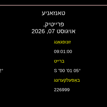
טאנזאניע
פרייטיק,
אויגוסט 07, 2026
זונופגאַנג
09:01:00
ברייט
00” E
05° 01’ 00” S
באַפעלקערונג
226999