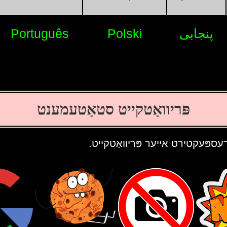
پنجابی
Polski
Português
פּריוואַטקייט סטאַטעמענט