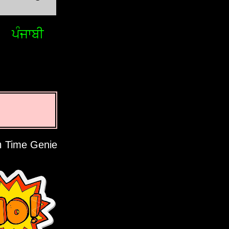
ਪੰਜਾਬੀ
Time Genie רעספּעקטירט אייער פּריוואַטקייט.