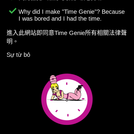
Why did I make
Time Genie
? Because
I was bored and I had the time.
進入此網站即同意Time Genie所有相關法律聲
明。
Sự từ bỏ