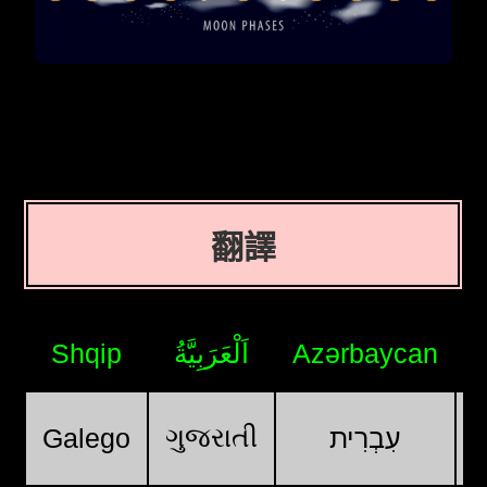
翻譯
Shqip
اَلْعَرَبِيَّةُ
Azərbaycan
ગુજરાતી
Galego
עִבְרִית