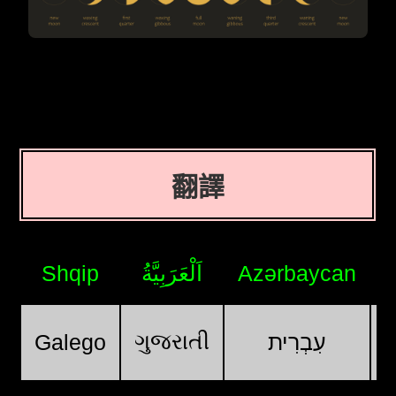
翻譯
Shqip
اَلْعَرَبِيَّةُ
Azərbaycan
ગુજરાતી
Galego
עִבְרִית