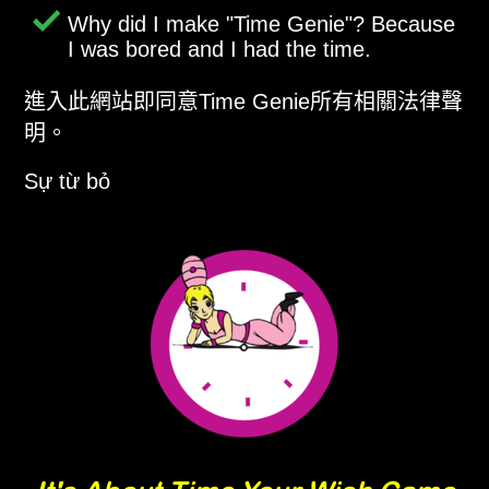
Why did I make
Time Genie
? Because
I was bored and I had the time.
進入此網站即同意Time Genie所有相關法律聲
明。
Sự từ bỏ